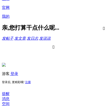
官网
我的
亲,您打算干点什么呢...

发帖子
发文章
发日志
发说说

游客
登录
登录后, 更精彩哦!
注册
提醒
消息
空间