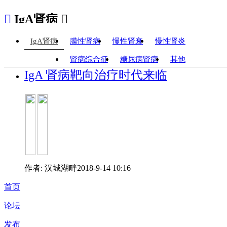

IgA肾病

IgA肾病
膜性肾病
慢性肾衰
慢性肾炎
肾病综合征
糖尿病肾病
其他
IgA 肾病靶向治疗时代来临
作者: 汉城湖畔
2018-9-14 10:16
首页
论坛
发布