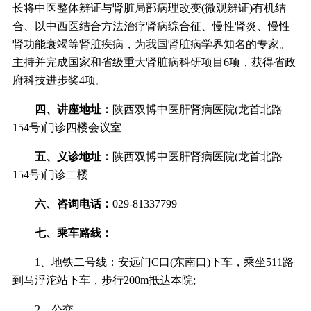
长将中医整体辨证与肾脏局部病理改变(微观辨证)有机结
合、以中西医结合方法治疗肾病综合征、慢性肾炎、慢性
肾功能衰竭等肾脏疾病，为我国肾脏病学界知名的专家。
主持并完成国家和省级重大肾脏病科研项目6项，获得省政
府科技进步奖4项。
四、讲座地址：
陕西双博中医肝肾病医院(龙首北路
154号)门诊四楼会议室
五、义诊地址：
陕西双博中医肝肾病医院(龙首北路
154号)门诊二楼
六、咨询电话：
029-81337799
七、乘车路线：
1、地铁二号线：安远门C口(东南口)下车，乘坐511路
到马泘沱站下车，步行200m抵达本院;
2、公交