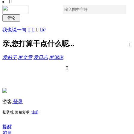

我也说一句




0
亲,您打算干点什么呢...

发帖子
发文章
发日志
发说说

游客
登录
登录后, 更精彩哦!
注册
提醒
消息